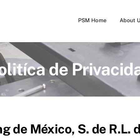
PSM Home
About 
olitíca de Privacid
 de México, S. de R.L. d